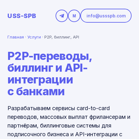
USS-SPB
info@ussspb.com
M
Главная
·
Услуги
·
P2P, биллинг, API
P2P-переводы,
биллинг и API-
интеграции
с банками
Разрабатываем сервисы card-to-card
переводов, массовых выплат фрилансерам и
партнёрам, биллинговые системы для
подписочного бизнеса и API-интеграции с